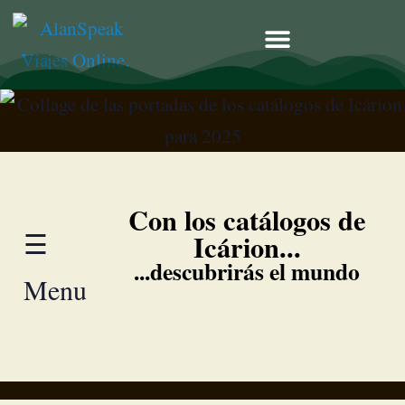
Catálogos
Catai
Icárion
Mapa
Con los catálogos de
☰
Icárion...
Tours
...descubrirás el mundo
Menu
TUI