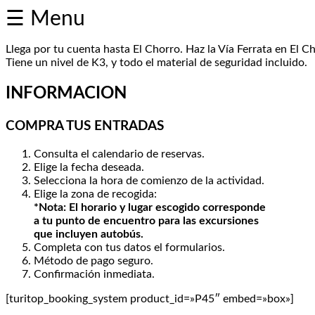
☰ Menu
Llega por tu cuenta hasta El Chorro. Haz la Vía Ferrata en El C
Caminito
Tiene un nivel de K3, y todo el material de seguridad incluido.
del
INFORMACION
Rey
desde
COMPRA TUS ENTRADAS
la
Consulta el calendario de reservas.
Costa
Elige la fecha deseada.
Selecciona la hora de comienzo de la actividad.
Caminito
Elige la zona de recogida:
*Nota: El horario y lugar escogido corresponde
del
a tu punto de encuentro para las excursiones
que incluyen autobús.
Rey
Completa con tus datos el formularios.
desde
Método de pago seguro.
Confirmación inmediata.
El
Chorro
[turitop_booking_system product_id=»P45″ embed=»box»]