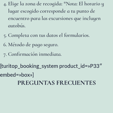
Elige la zona de recogida: *Nota: El horario y
desde
lugar escogido corresponde a tu punto de
encuentro para las excursiones que incluyen
El
autobús.
Chorro
Completa con tus datos el formularios.
Método de pago seguro.
Caminito
Confirmación inmediata.
del
Rey
[turitop_booking_system product_id=»P33″
embed=»box»]
al
PREGUNTAS FRECUENTES
Atardecer
desde
El